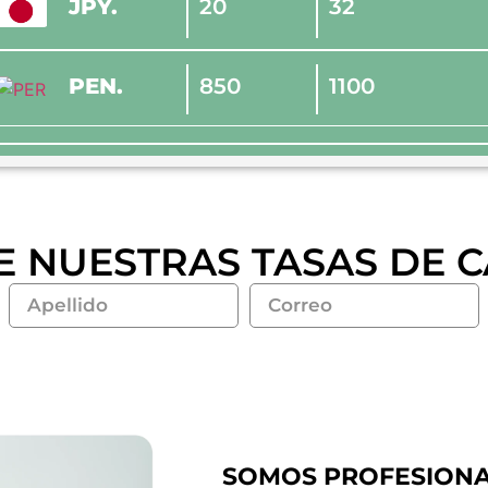
JPY.
20
32
PEN.
850
1100
E NUESTRAS TASAS DE 
SOMOS PROFESIONAL